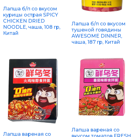
Лапша б/п со вкусом
курицы острая SPICY
CHICKEN DRIED
Лапша б/п со вкусом
NOODLE, чаша, 108 гр,
тушеной говядины
Китай
AWESOME DINNER,
чаша, 187 гр, Китай
Лапша вареная со
Лапша вареная со
вкусом томатов FRESH