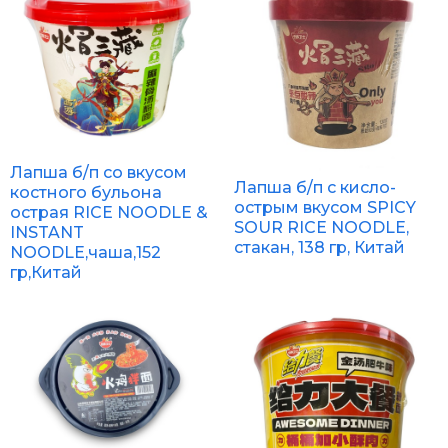
Лапша б/п со вкусом
Лапша б/п с кисло-
костного бульона
острым вкусом SPICY
острая RICE NOODLE &
SOUR RICE NOODLE,
INSTANT
стакан, 138 гр, Китай
NOODLE,чаша,152
гр,Китай