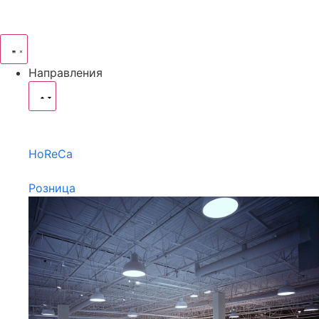
Направления
HoReCa
Розница