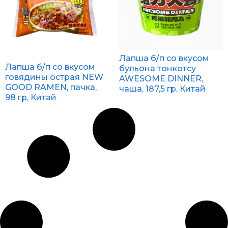
Лапша б/п со вкусом
Лапша б/п со вкусом
бульона тонкотсу
говядины острая NEW
AWESOME DINNER,
GOOD RAMEN, пачка,
чаша, 187,5 гр, Китай
98 гр, Китай