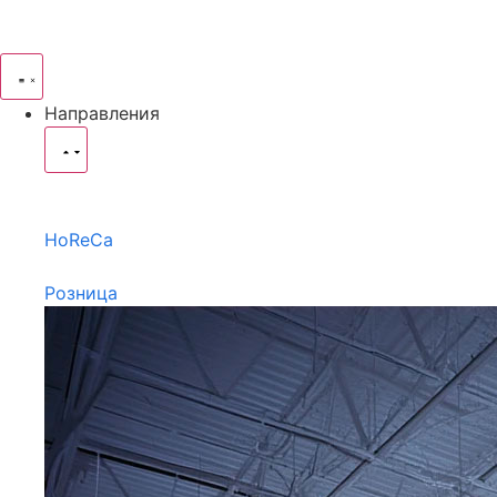
Направления
HoReCa
Розница