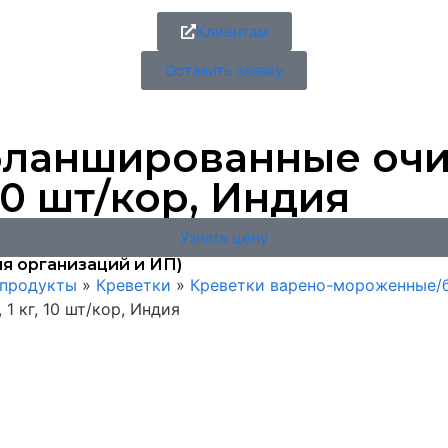
Клиентам
Оставить заявку
) бланшированные о
 10 шт/кор, Индия
Узнать цену
я организаций и ИП)
епродукты
»
Креветки
»
Креветки варено-мороженные/
 кг, 10 шт/кор, Индия