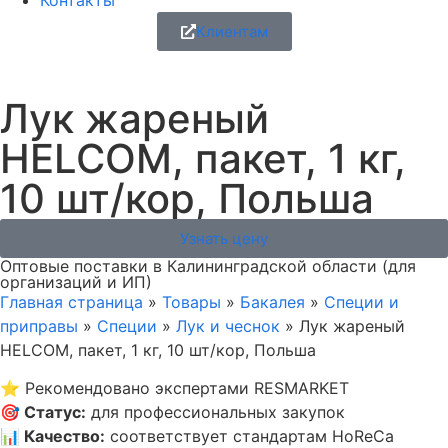
Контакты
Клиентам
Лук жареный
HELCOM, пакет, 1 кг,
10 шт/кор, Польша
Узнать цену
Оптовые поставки в Калининградской области (для
организаций и ИП)
Главная страница
»
Товары
»
Бакалея
»
Специи и
приправы
»
Специи
»
Лук и чеснок
»
Лук жареный
HELCOM, пакет, 1 кг, 10 шт/кор, Польша
⭐
Рекомендовано экспертами RESMARKET
🎯
Статус
:
для профессиональных закупок
📊
Качество
:
соответствует стандартам HoReCa