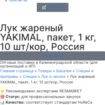
Контакты
Клиентам
Лук жареный
YAKIMAL, пакет, 1 кг,
10 шт/кор, Россия
Узнать цену
Оптовые поставки в Калининградской области (для
организаций и ИП)
Главная страница
»
Товары
»
Бакалея
»
Специи и
приправы
»
Специи
»
Лук и чеснок
»
Лук жареный
YAKIMAL, пакет, 1 кг, 10 шт/кор, Россия
⭐
Рекомендовано экспертами RESMARKET
🎯
Статус
:
для профессиональных закупок
📊
Качество
:
соответствует стандартам HoReCa