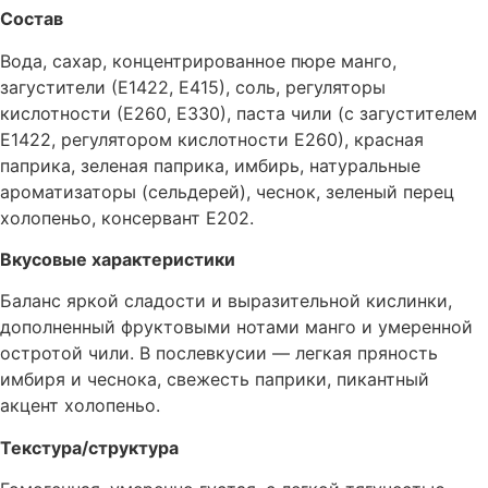
Состав
Вода, сахар, концентрированное пюре манго,
загустители (Е1422, Е415), соль, регуляторы
кислотности (Е260, Е330), паста чили (с загустителем
Е1422, регулятором кислотности Е260), красная
паприка, зеленая паприка, имбирь, натуральные
ароматизаторы (сельдерей), чеснок, зеленый перец
холопеньо, консервант Е202.
Вкусовые характеристики
Баланс яркой сладости и выразительной кислинки,
дополненный фруктовыми нотами манго и умеренной
остротой чили. В послевкусии — легкая пряность
имбиря и чеснока, свежесть паприки, пикантный
акцент холопеньо.
Текстура/структура