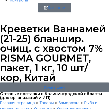
Контакты
Клиентам
Креветки Ваннамей
(21-25) бланшир.
очищ. с хвостом 7%
RISMA GOURMET,
пакет, 1 кг, 10 шт/
кор, Китай
Узнать цену
Оптовые поставки в Калининградской области
(для организаций и ИП)
Главная страница
»
Товары
»
Заморозка
»
Рыба и
морепродукты
»
Креветки
»
Креветки варено-