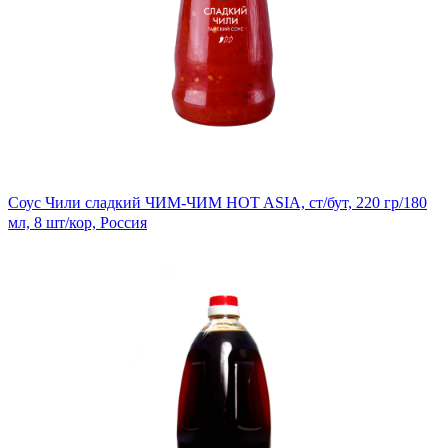
Соус Чили сладкий ЧИМ-ЧИМ HOT ASIA, ст/бут, 220 гр/180
мл, 8 шт/кор, Россия