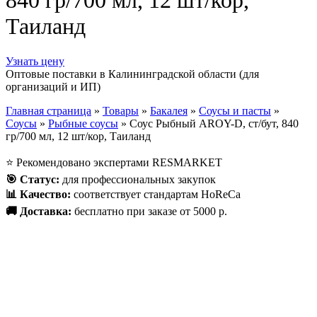
840 гр/700 мл, 12 шт/кор,
Таиланд
Узнать цену
Оптовые поставки в Калининградской области (для
организаций и ИП)
Главная страница
»
Товары
»
Бакалея
»
Соусы и пасты
»
Соусы
»
Рыбные соусы
»
Соус Рыбный AROY-D, ст/бут, 840
гр/700 мл, 12 шт/кор, Таиланд
⭐
Рекомендовано экспертами RESMARKET
🎯
Статус
:
для профессиональных закупок
📊
Качество
:
соответствует стандартам HoReCa
🚚
Доставка
:
бесплатно при заказе от 5000 р.