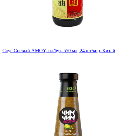
Соус Соевый AMOY, пл/бут, 550 мл, 24 шт/кор, Китай