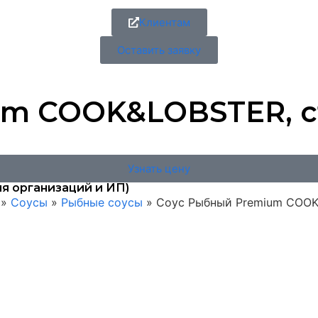
Клиентам
Оставить заявку
 COOK&LOBSTER, ст/б
Узнать цену
я организаций и ИП)
»
Соусы
»
Рыбные соусы
»
Соус Рыбный Premium COOK&L