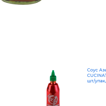
Соус А
CUCINATO
шт/упак